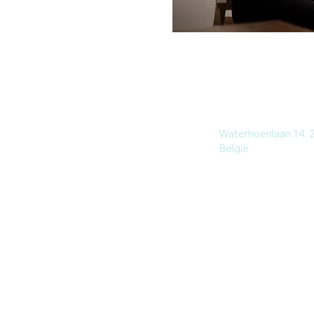
Waterhoenlaan 14, 
België
0488 20 00 51
info@curenus.be
http://www.curenus