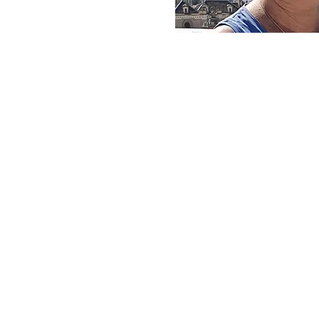
Houtemstraat 81B, 
Belgium
0479 33 26 41
marleenvincke3@gm