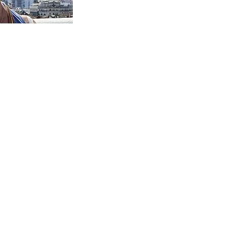
9860 Oosterzele,
ail.com