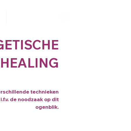
Contact
GETISCHE
 HEALING
erschillende technieken
f.v. de noodzaak op dit
ogenblik.