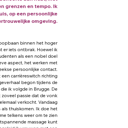
en grenzen en tempo. Ik
uis, op een persoonlijke
ertrouwelijke omgeving.
 loopbaan binnen het hoger
t er iets ontbrak. Hoewel ik
udenten als een nobel doel
tieve aspect, het werken met
eekse persoonlijke contact.
 een carrièreswitch richting
everhaal begon tijdens de
die ik volgde in Brugge. De
 zoveel passie dat de vonk
helemaal verkocht. Vandaag
als thuiskomen. Ik doe het
t me telkens weer om te zien
ontspannende massage kunt