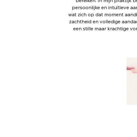
bereiken. In mijn praktijk 
persoonlijke en intuïtieve 
wat zich op dat moment aandie
gram.com/oshenmass
zachtheid en volledige aanda
een stille maar krachtige v
n.com/in/greet-