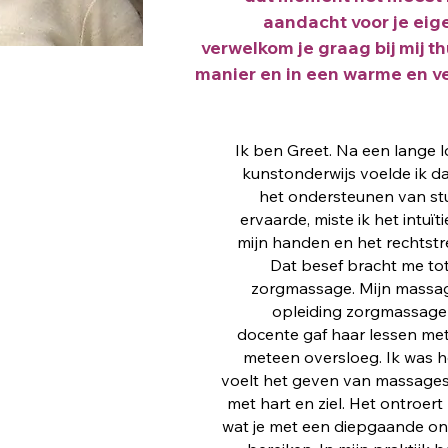
aandacht voor je eig
verwelkom je graag bij mij th
manier en in een warme en v
Ik ben Greet. Na een lange
kunstonderwijs voelde ik da
Halle, België
het ondersteunen van st
ervaarde, miste ik het intuï
mijn handen en het rechtstr
Dat besef bracht me tot
zorgmassage. Mijn massag
opleiding zorgmassage 
docente gaf haar lessen met
meteen oversloeg. Ik was 
be/
voelt het geven van massages 
met hart en ziel. Het ontroer
wat je met een diepgaande 
ook.com/oshenmass