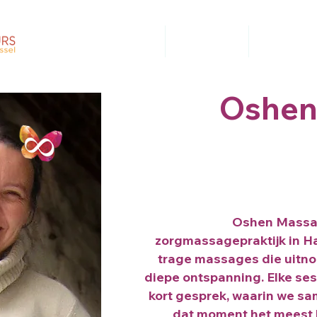
Home
Informatie
Zoek
Oshen
Oshen Massag
zorgmassagepraktijk in Hal
trage massages die uitno
diepe ontspanning. Elke ses
kort gesprek, waarin we sam
dat moment het meest 