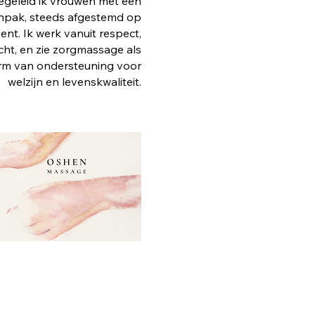
begeleid ik vrouwen met een
aanpak, steeds afgestemd op
nt. Ik werk vanuit respect,
cht, en zie zorgmassage als
orm van ondersteuning voor
welzijn en levenskwaliteit.