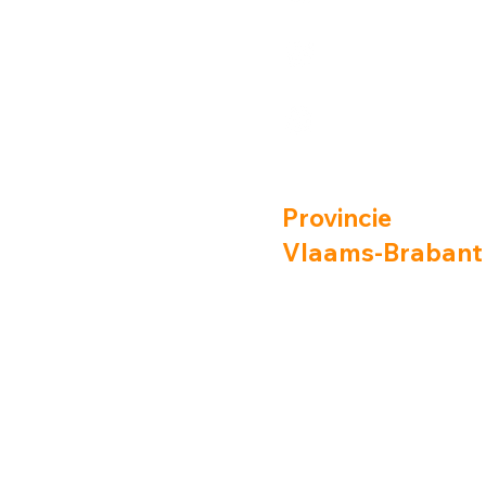
age
https://www.insta
age
https://www.linkedi
busselot
Provincie
Vlaams-Brabant