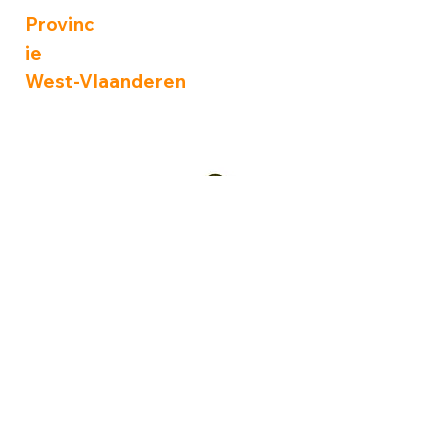
Provinc
ie
West-Vlaanderen
Zoek een erkend zorgmasseur
in je buurt...