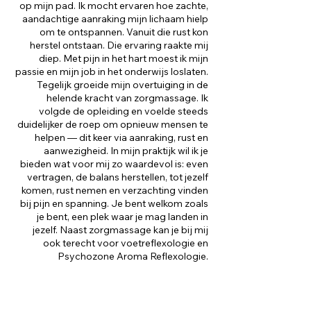
op mijn pad. Ik mocht ervaren hoe zachte,
aandachtige aanraking mijn lichaam hielp
om te ontspannen. Vanuit die rust kon
herstel ontstaan. Die ervaring raakte mij
diep. Met pijn in het hart moest ik mijn
passie en mijn job in het onderwijs loslaten.
Tegelijk groeide mijn overtuiging in de
helende kracht van zorgmassage. Ik
volgde de opleiding en voelde steeds
duidelijker de roep om opnieuw mensen te
helpen — dit keer via aanraking, rust en
aanwezigheid. In mijn praktijk wil ik je
bieden wat voor mij zo waardevol is: even
vertragen, de balans herstellen, tot jezelf
komen, rust nemen en verzachting vinden
bij pijn en spanning. Je bent welkom zoals
je bent, een plek waar je mag landen in
jezelf. Naast zorgmassage kan je bij mij
ook terecht voor voetreflexologie en
Psychozone Aroma Reflexologie.