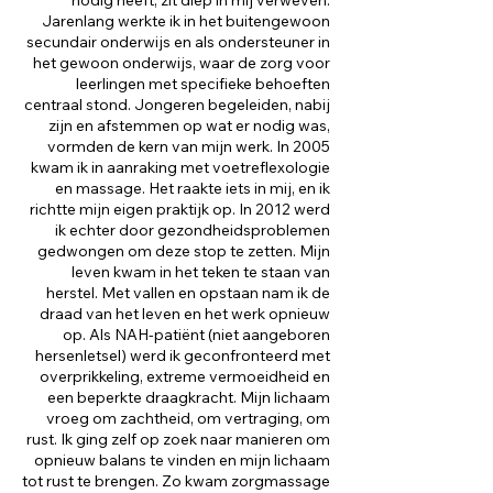
nodig heeft, zit diep in mij verweven.
Jarenlang werkte ik in het buitengewoon
secundair onderwijs en als ondersteuner in
het gewoon onderwijs, waar de zorg voor
leerlingen met specifieke behoeften
centraal stond. Jongeren begeleiden, nabij
zijn en afstemmen op wat er nodig was,
vormden de kern van mijn werk. In 2005
kwam ik in aanraking met voetreflexologie
en massage. Het raakte iets in mij, en ik
richtte mijn eigen praktijk op. In 2012 werd
ik echter door gezondheidsproblemen
gedwongen om deze stop te zetten. Mijn
leven kwam in het teken te staan van
herstel. Met vallen en opstaan nam ik de
draad van het leven en het werk opnieuw
op. Als NAH-patiënt (niet aangeboren
hersenletsel) werd ik geconfronteerd met
overprikkeling, extreme vermoeidheid en
een beperkte draagkracht. Mijn lichaam
vroeg om zachtheid, om vertraging, om
rust. Ik ging zelf op zoek naar manieren om
opnieuw balans te vinden en mijn lichaam
tot rust te brengen. Zo kwam zorgmassage